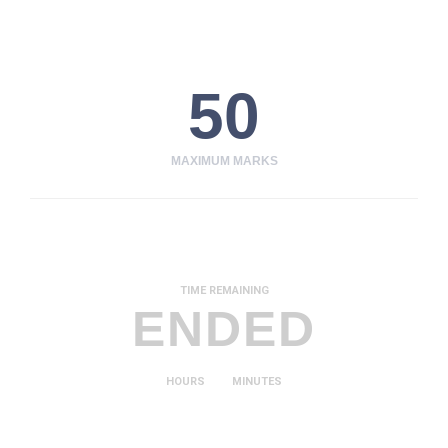
50
MAXIMUM MARKS
TIME REMAINING
ENDED
HOURS
MINUTES