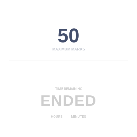
50
MAXIMUM MARKS
TIME REMAINING
ENDED
HOURS
MINUTES