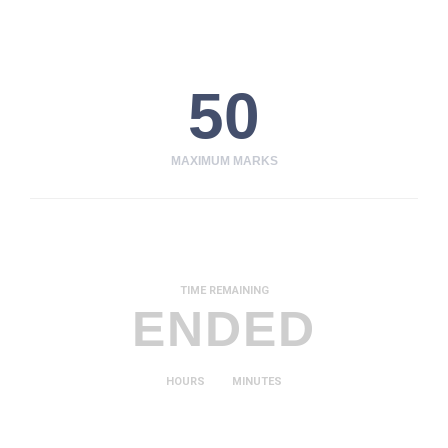
50
MAXIMUM MARKS
TIME REMAINING
ENDED
HOURS
MINUTES