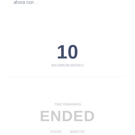
ahora con …
10
MAXIMUM MARKS
TIME REMAINING
ENDED
HOURS
MINUTES