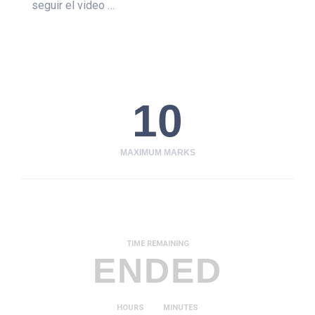
seguir el video …
10
MAXIMUM MARKS
TIME REMAINING
ENDED
HOURS
MINUTES