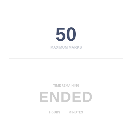
50
MAXIMUM MARKS
TIME REMAINING
ENDED
HOURS
MINUTES