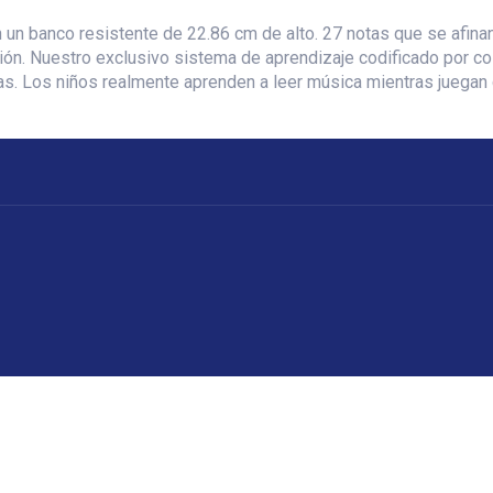
n un banco resistente de 22.86 cm de alto. 27 notas que se afina
ión. Nuestro exclusivo sistema de aprendizaje codificado por col
uras. Los niños realmente aprenden a leer música mientras juegan 