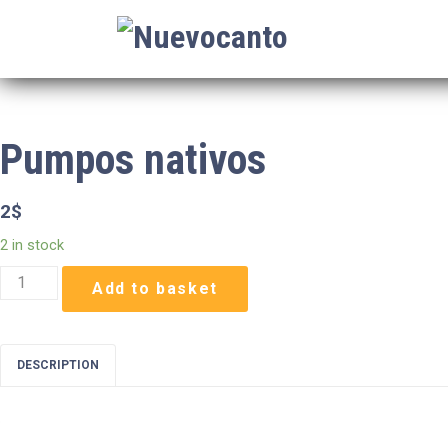
Pumpos nativos
2
$
2 in stock
Pumpos
Add to basket
nativos
quantity
DESCRIPTION