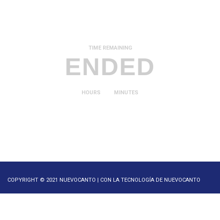
TIME REMAINING
ENDED
HOURS
MINUTES
COPYRIGHT © 2021 NUEVOCANTO | CON LA TECNOLOGÍA DE NUEVOCANTO